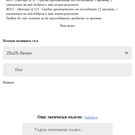
изключение на най-добрия и най-лошия резултат.
AO12 - (Average of 12) - Средно аритметично от последните 12 времена, с
изключение на най-добрия и най-лошия резултат.
Трябва да сте логнати за да проследявате средните си времена.
Нов пъзел
Намери позицията си в
Име
Намери
Още логически пъзели:
hide
show