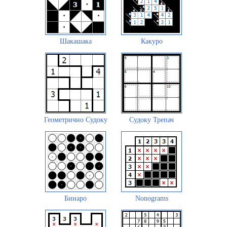
Шакашака
Какуро
Геометрично Судоку
Судоку Трепач
Бинаро
Nonograms