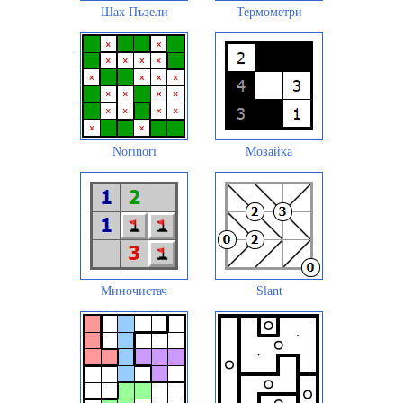
Шах Пъзели
Термометри
Norinori
Мозайка
Миночистач
Slant