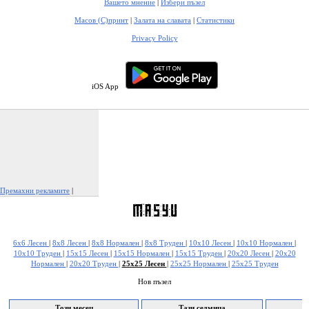
Вашето мнение
|
Избери пъзел
Масов (С)принт
|
Залата на славата
|
Статистики
Privacy Policy
iOS App
Премахни рекламите
|
Докладвай тази реклама
6x6 Лесен
|
8x8 Лесен
|
8x8 Нормален
|
8x8 Труден
|
10x10 Лесен
|
10x10 Нормален
|
10x10 Труден
|
15x15 Лесен
|
15x15 Нормален
|
15x15 Труден
|
20x20 Лесен
|
20x20
Нормален
|
20x20 Труден
|
25x25 Лесен
|
25x25 Нормален
|
25x25 Труден
Нов пъзел
Този месец
Тази седмица