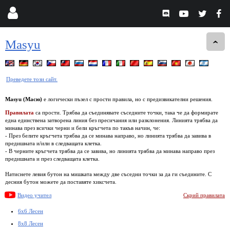
Masyu
Преведете този сайт.
Masyu (Масю)
е логически пъзел с прости правила, но с предизвикателни решения.
Правилата
са прости. Трябва да съединявате съседните точки, така че да формирате
една единствена затворена линия без пресичания или разклонения. Линията трябва да
минава през всички черни и бели кръгчета по такъв начин, че:
- През белите кръгчета трябва да се минава направо, но линията трябва да завива в
предишната и/или в следващата клетка.
- В черните кръгчета трябва да се завива, но линията трябва да минава направо през
предишната и през следващата клетка.
Натиснете левия бутон на мишката между две съседни точки за да ги съедините. С
десния бутон можете да поставяте хиксчета.
Видео учител
Скрий правилата
6x6 Лесен
8x8 Лесен