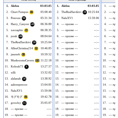
1.
Alefen
03:03.05
1.
Alefen
03:03.05
1.
--- пра
2.
Churt Fumpus
05:08.40
2.
TheRealSavikivi
10:25.64
2.
--- пра
33
20
3.
Penroze
05:31.34
3.
NaluXV1
15:59.06
3.
--- пра
98
4.
Harry_Canyon
06:36.80
4.
--- празно ---
--:--
4.
--- пра
149
5.
xavzaphir
06:38.35
5.
--- празно ---
--:--
5.
--- пра
40
6.
jorah
08:04.64
6.
--- празно ---
--:--
6.
--- пра
100
7.
TheRealSavikivi
10:25.64
7.
--- празно ---
--:--
7.
--- пра
20
8.
AllenChristina214
10:46.85
8.
--- празно ---
--:--
8.
--- пра
39
9.
jasoneb
10:59.52
9.
--- празно ---
--:--
9.
--- пра
65
10.
MushroomsCavern
11:22.18
10.
--- празно ---
--:--
10.
--- пра
118
11.
Kohrah73
13:27.57
11.
--- празно ---
--:--
11.
--- пра
9
12.
xilli
13:32.02
12.
--- празно ---
--:--
12.
--- пра
13.
alalanah
13:38.92
13.
--- празно ---
--:--
13.
--- пра
58
14.
aahreepeecoo
15:04.81
14.
--- празно ---
--:--
14.
--- пра
15.
NaluXV1
15:59.06
15.
--- празно ---
--:--
15.
--- пра
16.
モグモグ
19:42.78
16.
--- празно ---
--:--
16.
--- пра
62
17.
growlxy
35:05.07
17.
--- празно ---
--:--
17.
--- пра
15
18.
--- празно ---
--:--
18.
--- празно ---
--:--
18.
--- пра
19.
--- празно ---
--:--
19.
--- празно ---
--:--
19.
--- пра