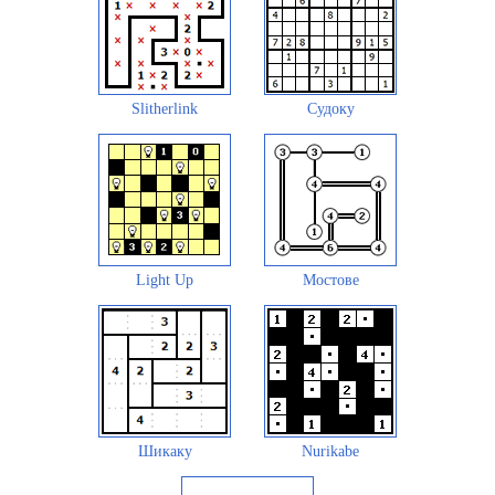
Slitherlink
Судоку
Light Up
Мостове
Шикаку
Nurikabe